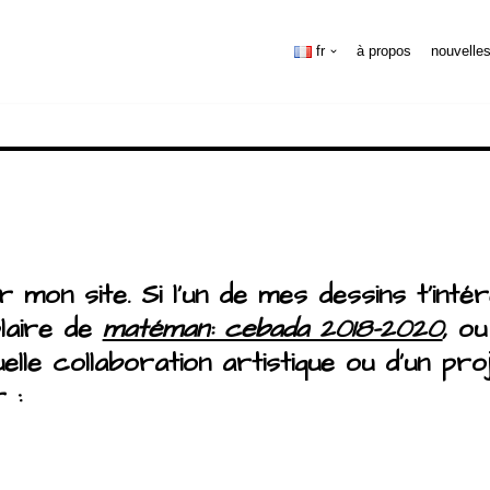
fr
à propos
nouvelle
er mon site. Si l’un de mes dessins t’inté
laire de
matéman: cebada 2018-2020
, o
lle collaboration artistique ou d’un pro
 :