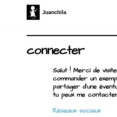
Juanchila
Aller
au
contenu
connecter
Salut ! Merci de visit
commander un exemp
partager d’une éventue
tu peux me contacter
Réseaux sociaux