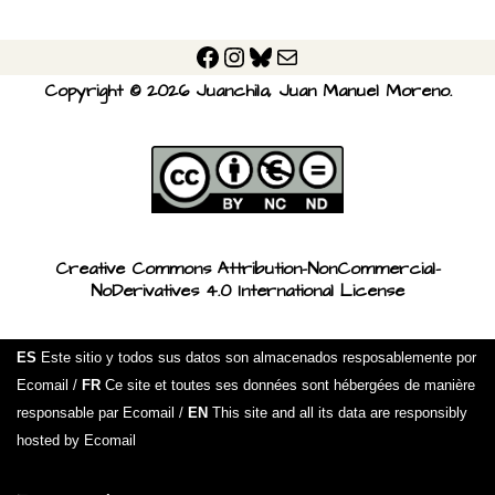
Copyright © 2026 Juanchila, Juan Manuel Moreno.
Creative Commons Attribution-NonCommercial-
NoDerivatives 4.0 International License
ES
Este sitio y todos sus datos son almacenados resposablemente por
Ecomail /
FR
Ce site et toutes ses données sont hébergées de manière
responsable par Ecomail /
EN
This site and all its data are responsibly
hosted by Ecomail