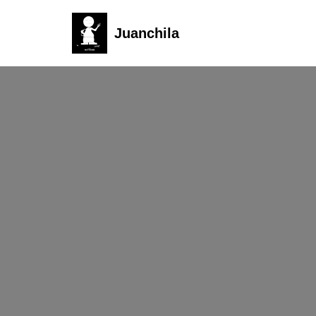
Juanchila
Ir
al
contenido