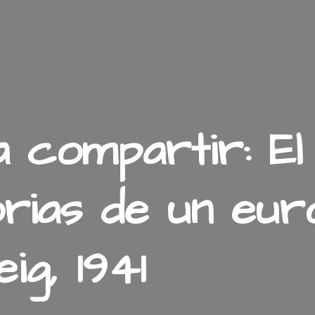
a compartir: E
rias de un eur
g, 1941